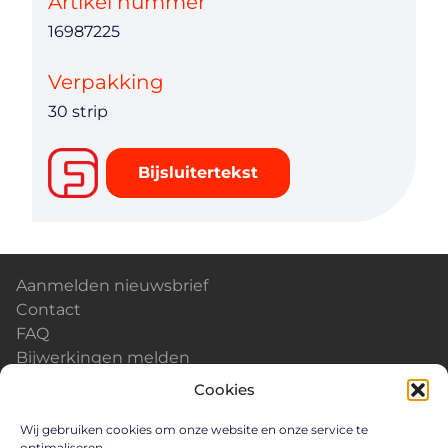
Artikel nummer
16987225
Verpakking
30 strip
Bijsluitertekst
Aanmelden nieuwsbrief
Contact
FAQ
Bijwerkingen melden
Kalender & Events
Cookies
Nieuws
Careers
Wij gebruiken cookies om onze website en onze service te
optimaliseren.