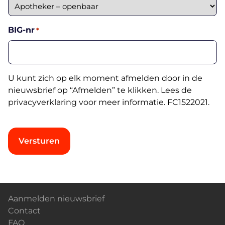
BIG-nr
*
U kunt zich op elk moment afmelden door in de
nieuwsbrief op “Afmelden” te klikken. Lees de
privacyverklaring
voor meer informatie. FC1522021.
C
A
P
T
C
A
H
l
A
t
Aanmelden nieuwsbrief
e
Contact
r
FAQ