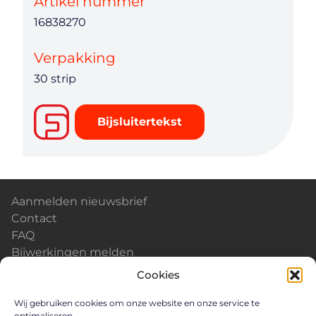
Artikel nummer
16838270
Verpakking
30 strip
Bijsluitertekst
Aanmelden nieuwsbrief
Contact
FAQ
Bijwerkingen melden
Kalender & Events
Cookies
Nieuws
Careers
Wij gebruiken cookies om onze website en onze service te
optimaliseren.