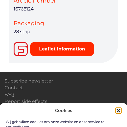
Article number
16768124
Packaging
28 strip
Leaflet information
Subscribe newsletter
Contact
FAQ
Report side effects
Calendar & Events
Cookies
News
Careers
Wij gebruiken cookies om onze website en onze service te
optimaliseren.