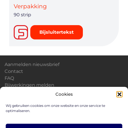
Verpakking
90 strip
Bijsluitertekst
Aanmelden nieuwsbrief
Contact
FAQ
Bijwerkingen melden
Kalender & Events
Cookies
Nieuws
Careers
Wij gebruiken cookies om onze website en onze service te
optimaliseren.